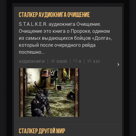
Сталкер аудиокнига Очищение
S.T.A.L.K.E.R. аудиокнига Очищение.
Очищение это книга о Пророке, одином
из самых выдающихся бойцов «Долга»,
который после очередного рейда
поспешно…
АУДИОКНИГИ
53695
8
3.61
Сталкер Другой Мир