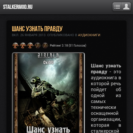
Stalkermod.ru
Шанс узнать правду
ВКЛ.
26 ЯНВАРЯ 2013
. ОПУБЛИКОВАНО В
АУДИОКНИГИ
Рейтинг 3.18 (51 Голосов)
Шанс узнать
правду
- это
аудиокнига в
которой речь
пойдет об
одной из
самых
технически
оснащенной
организации,
которая в
сталкерской