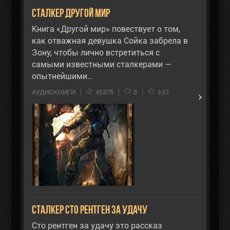
Сталкер Другой Мир
Книга «Другой мир» повествует о том,
как отважная девушка Сойка забрела в
Зону, чтобы лично встретиться с
самыми известными сталкерами —
опытнейшими…
АУДИОКНИГИ
45375
8
3.61
Сталкер Сто рентген за удачу
Сто рентген за удачу это рассказ