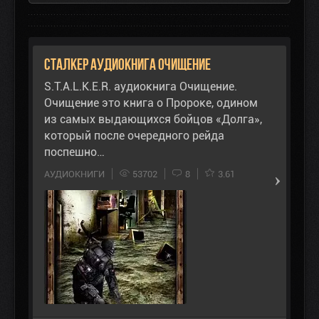
Сталкер аудиокнига Очищение
S.T.A.L.K.E.R. аудиокнига Очищение.
Очищение это книга о Пророке, одином
из самых выдающихся бойцов «Долга»,
который после очередного рейда
поспешно…
АУДИОКНИГИ
53702
8
3.61