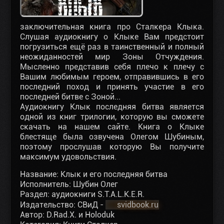
заключительная книга про Сталкера Клыка.
Слушая аудиокнигу о Клыке Вам предстоит
погрузиться ещё раз в таинственный и полный
неожиданностей мир Зоны Отчуждения.
Мысленно представив себя плечо к плечу с
Вашим любимым героем, отправившись в его
последний поход и принять участие в его
последней битве с Зоной...
Аудиокнигу Клык последняя битва является
одной из книг трилогии, которую вы сможете
скачать на нашем сайте. Книга о Клыке
блестяще была озвучена Олегом Шубиным,
поэтому прослушав которую Вы получите
максимум удовольствия.
Название: Клык и его последняя битва
Исполнитель: Шубин Олег
Раздел: аудиокниги S.T.A.L.K.E.R.
Издательство: СВиД -
svidbook.ru
Автор: D.Rad.X. и Holoduk