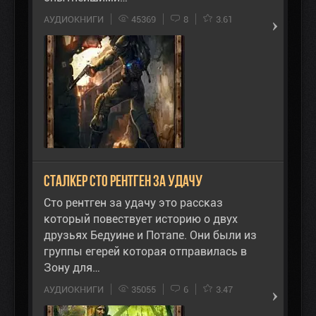
АУДИОКНИГИ
45369
8
3.61
Сталкер Сто рентген за удачу
Сто рентген за удачу это рассказ
который повествует историю о двух
друзьях Бедуине и Потапе. Они были из
группы егерей которая отправилась в
Зону для…
АУДИОКНИГИ
35055
6
3.47