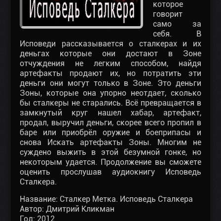
которое
говорит
само за
себя. В
Исповеди рассказывается о сталкерах и их
деньгах которые они достают в Зоне
отчуждения не легким способом, найдя
артефакты продают их, но потратить эти
деньги они могут только в Зоне. Это деньги
Зоны, которые она упорно неотдает, сколько
бы сталкеры не старались. Всё превращается в
замкнутый круг нашел хабар, артефакт,
продал, выручил деньги, скорее всего пропил в
баре или приобрёл оружие и боеприпасы и
снова Искать артефакты Зоны. Многим не
суждено выжить в этой безумной гонке, но
некоторым удается. Продолжение вы сможете
оценить прослушав аудиокнигу Исповедь
Сталкера.
Название: Сталкер Метка. Исповедь Сталкера
Автор: Дмитрий Кликман
Год: 2012