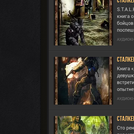
Сталке
S.T.A.L
книга 
бойцов
поспеш
АУДИОК
Сталке
Книга «
девушк
встрет
опытн
АУДИОК
Сталкер
Сто рен