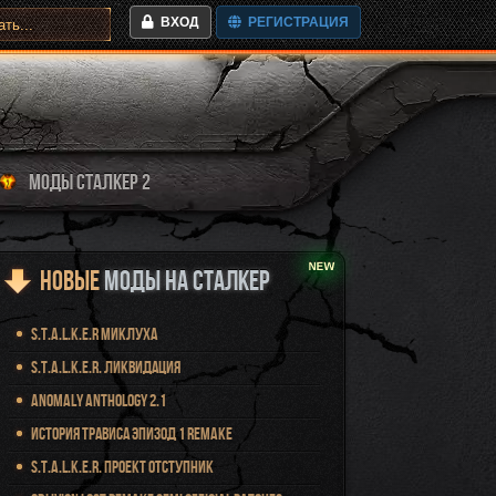
ВХОД
РЕГИСТРАЦИЯ
МОДЫ СТАЛКЕР 2
Новые
Моды на Сталкер
S.T.A.L.K.E.R Миклуха
S.T.A.L.K.E.R. Ликвидация
Anomaly Anthology 2.1
История Трависа Эпизод 1 Remake
S.T.A.L.K.E.R. Проект Отступник