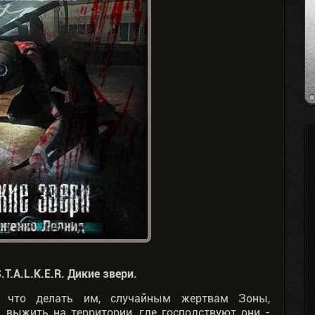
T.A.L.K.E.R. Дикие звери.
 что делать им, случайным жертвам Зоны,
 выжить на территории, где господствуют они -