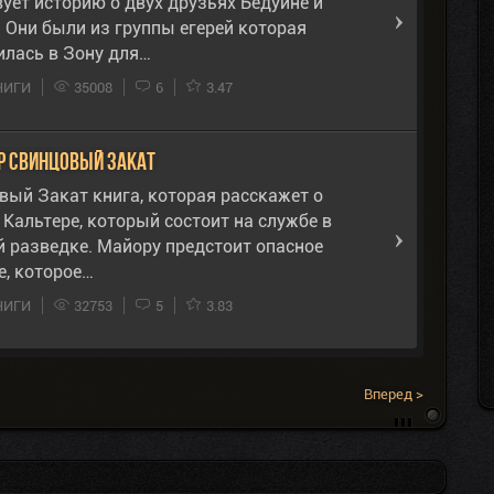
ует историю о двух друзьях Бедуине и
. Они были из группы егерей которая
илась в Зону для…
НИГИ
35008
6
3.47
р Свинцовый Закат
вый Закат книга, которая расскажет о
Кальтере, который состоит на службе в
й разведке. Майору предстоит опасное
е, которое…
НИГИ
32753
5
3.83
Вперед >