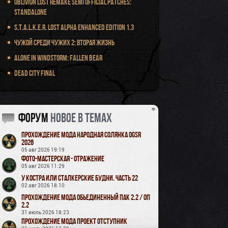
Oblivion Lost Remake Semi Official Patches:
Standalone
S.T.A.L.K.E.R. Lost Alpha Enhanced Edition 1.3
Чужой среди чужих 2: Вторая жизнь
Alone in Windstorm: Fallen Bear
Dead City Final
Форум
новое в темах
Прохождение мода Народная Солянка OGSR
2026
05 авг 2026 19:19
Фото-мастерская - Отражение
05 авг 2026 11:29
У Костра или Сталкерские будни. Часть 22
02 авг 2026 18:10
Прохождение мода Обьединенный Пак 2.2 / ОП
2.2
31 июль 2026 18:23
Прохождение мода Проект Отступник