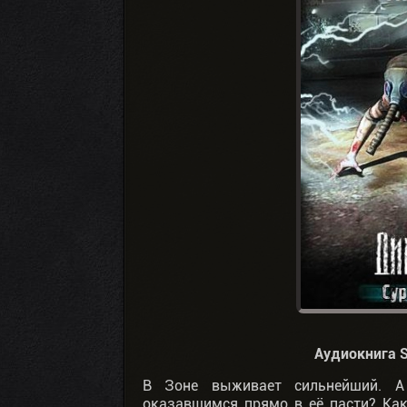
Аудиокнига S.
В Зоне выживает сильнейший. А
оказавшимся прямо в её пасти? Как