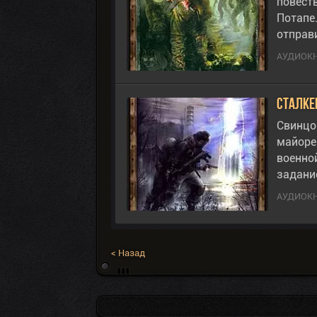
повеств
Потапе
отправ
АУДИОК
Сталке
Свинцо
майоре 
военно
задани
АУДИОК
< Назад