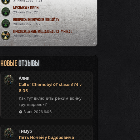
31 июль 2026 17:29
Музыка Клипы
23 июль 2026 22:06
Вопросы новичков по сайту
20 июль 2026 15:28
Прохождение мода Dead City Final
20 июль 2026 08:07
Новые
отзывы
Алик
Call of Chernobyl от stason174 v
6.05
Как тут включить режим войну
группировок?
3 авг 2026 6:06
Тимур
Пять Ночей у Сидоровича