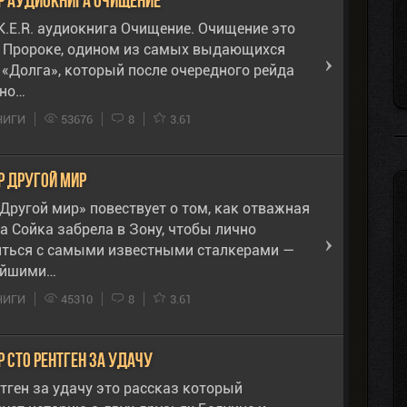
р аудиокнига Очищение
.K.E.R. аудиокнига Очищение. Очищение это
о Пророке, одином из самых выдающихся
 «Долга», который после очередного рейда
но…
НИГИ
53676
8
3.61
р Другой Мир
Другой мир» повествует о том, как отважная
а Сойка забрела в Зону, чтобы лично
иться с самыми известными сталкерами —
ейшими…
НИГИ
45310
8
3.61
 Сто рентген за удачу
тген за удачу это рассказ который