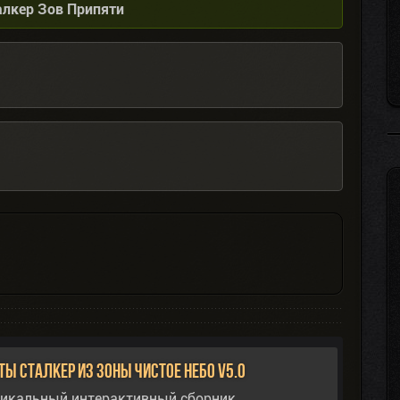
алкер Зов Припяти
ы Сталкер из Зоны Чистое Небо v5.0
никальный интерактивный сборник