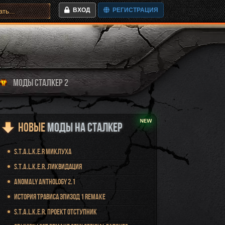
ВХОД
РЕГИСТРАЦИЯ
МОДЫ СТАЛКЕР 2
Новые
Моды на Сталкер
S.T.A.L.K.E.R Миклуха
S.T.A.L.K.E.R. Ликвидация
Anomaly Anthology 2.1
История Трависа Эпизод 1 Remake
S.T.A.L.K.E.R. Проект Отступник