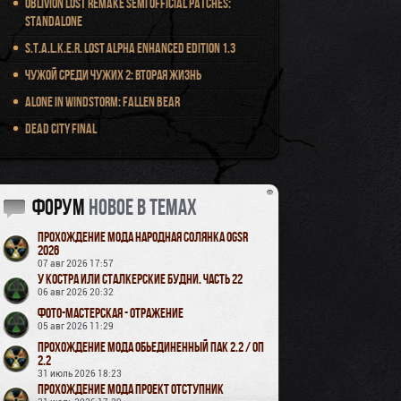
Oblivion Lost Remake Semi Official Patches:
Standalone
S.T.A.L.K.E.R. Lost Alpha Enhanced Edition 1.3
Чужой среди чужих 2: Вторая жизнь
Alone in Windstorm: Fallen Bear
Dead City Final
Форум
новое в темах
Прохождение мода Народная Солянка OGSR
2026
07 авг 2026 17:57
У Костра или Сталкерские будни. Часть 22
06 авг 2026 20:32
Фото-мастерская - Отражение
05 авг 2026 11:29
Прохождение мода Обьединенный Пак 2.2 / ОП
2.2
31 июль 2026 18:23
Прохождение мода Проект Отступник