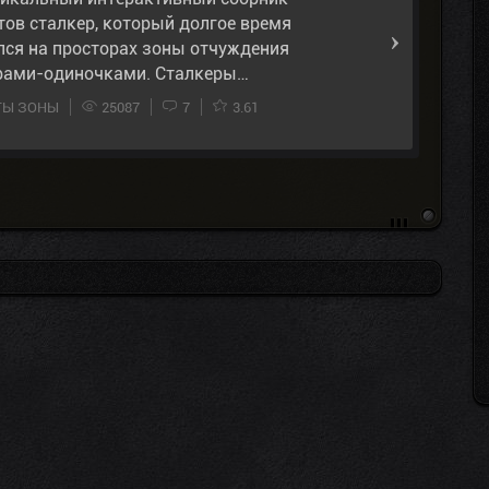
тов сталкер, который долгое время
лся на просторах зоны отчуждения
рами-одиночками. Сталкеры…
ТЫ ЗОНЫ
25087
7
3.61