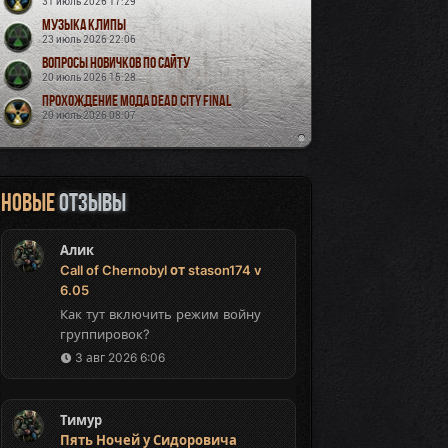
31 июль 2026 17:29
Музыка Клипы
23 июль 2026 22:06
Вопросы новичков по сайту
20 июль 2026 15:28
Прохождение мода Dead City Final
20 июль 2026 08:07
Новые
отзывы
Алик
Call of Chernobyl от stason174 v
6.05
Как тут включить режим войну
группировок?
3 авг 2026 6:06
Тимур
Пять Ночей у Сидоровича