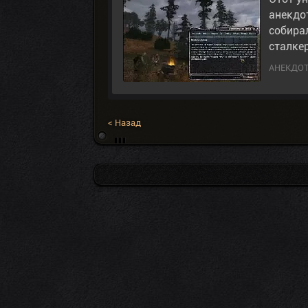
анекдо
собира
сталке
АНЕКДО
< Назад