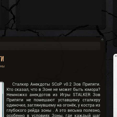
ти
ОНЫ
Сталкер Анекдоты SCoP v0.2 Зов Припяти.
Кто сказал, что в Зоне не может быть юмора?
Немножко анекдотов из Игры STALKER Зов
Припяти не помешают уставшему сталкеру
одиночке, заглянувшему на огонёк, у костра из
глубокого рейда зоны . А это весьма полезно,
особенно в условиях Зоны, где каждый шаг