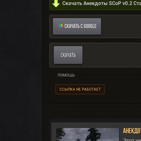
Скачать Анекдоты SCoP v0.2 Ст
СКАЧАТЬ С GOOGLE
СКАЧАТЬ
ПОМОЩЬ
ССЫЛКА НЕ РАБОТАЕТ
Анекдот
Этот у